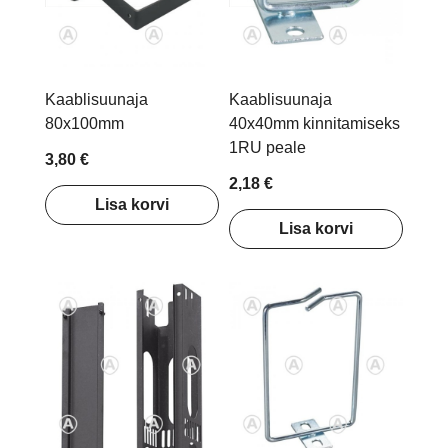
Kaablisuunaja
Kaablisuunaja
80x100mm
40x40mm kinnitamiseks
1RU peale
3,80 €
2,18 €
Lisa korvi
Lisa korvi