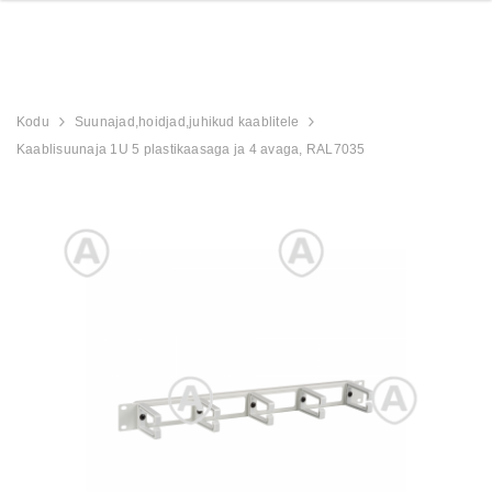
Kodu
Suunajad,hoidjad,juhikud kaablitele
Kaablisuunaja 1U 5 plastikaasaga ja 4 avaga, RAL7035
Kaup laos
Kaup laos
S=300
DisplayPort 2.1 kaabel,
HDMI 2.1 AOC op