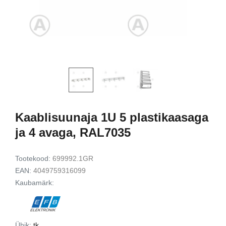
2,0m; 16K/60Hz / 80Gbit/s
kaabel 8K60Hz 4
5m, must, slim
14,00 €
34,90 €
Lisa korvi
Lisa ko
Kaablisuunaja 1U 5 plastikaasaga
ja 4 avaga, RAL7035
Tootekood:
699992.1GR
EAN:
4049759316099
Kaubamärk:
Ühik:
tk