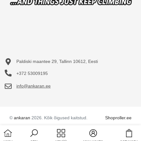
Paldiski maantee 29, Tallinn 10612, Eesti
+372 53009195
info@ankaran.ee
©
ankaran
2026. Kõik õigused kaitstud.
Shoproller.ee
Cart